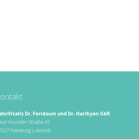
ontakt
ahnVitalis Dr. Feridouni und Dr. Haribyan GbR
lius-Vosseler-Straße 42
2527 Hamburg-Lokstedt