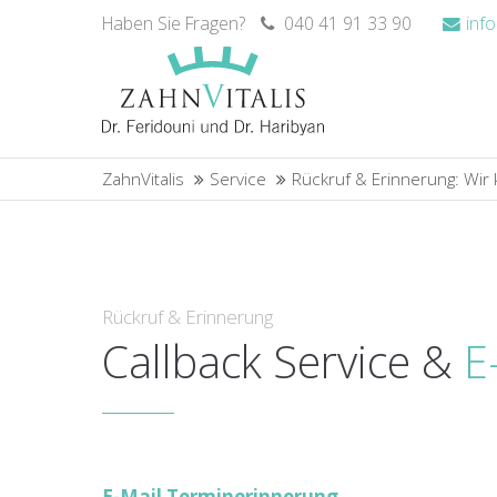
Haben Sie Fragen?
040 41 91 33 90
inf
ZahnVitalis
Service
Rückruf & Erinnerung: Wi
Rückruf & Erinnerung
Callback Service &
E
E-Mail Terminerinnerung