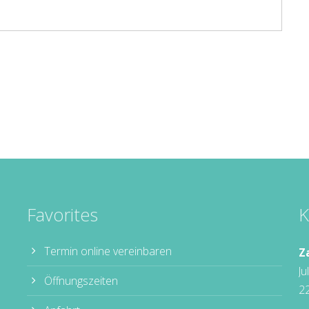
Favorites
K
Termin online vereinbaren
Z
Ju
Öffnungszeiten
2